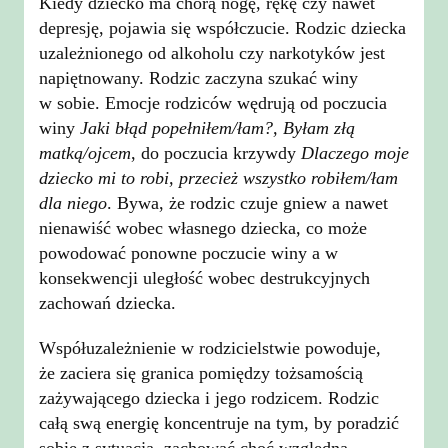
Kiedy dziecko ma chorą nogę, rękę czy nawet
depresję, pojawia się współczucie. Rodzic dziecka
uzależnionego od alkoholu czy narkotyków jest
napiętnowany. Rodzic zaczyna szukać winy
w sobie. Emocje rodziców wędrują od poczucia
winy
Jaki błąd popełniłem/łam?,
Byłam złą
matką/ojcem
, do poczucia krzywdy
Dlaczego moje
dziecko mi to robi, przecież wszystko robiłem/łam
dla niego
. Bywa, że rodzic czuje gniew a nawet
nienawiść wobec własnego dziecka, co może
powodować ponowne poczucie winy a w
konsekwencji uległość wobec destrukcyjnych
zachowań dziecka.
Współuzależnienie w rodzicielstwie powoduje,
że zaciera się granica pomiędzy tożsamością
zażywającego dziecka i jego rodzicem. Rodzic
całą swą energię koncentruje na tym, by poradzić
sobie z sytuacją, zachować choć względną