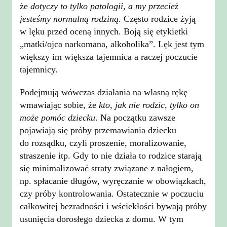
że
dotyczy to tylko patologii, a my przecież
jesteśmy normalną rodziną
. Często rodzice żyją
w lęku przed oceną innych. Boją się etykietki
„matki/ojca narkomana, alkoholika”. Lęk jest tym
większy im większa tajemnica a raczej poczucie
tajemnicy.
Podejmują wówczas działania na własną rękę
wmawiając sobie, że
kto, jak nie rodzic, tylko on
może pomóc dziecku
. Na początku zawsze
pojawiają się próby przemawiania dziecku
do rozsądku, czyli proszenie, moralizowanie,
straszenie itp. Gdy to nie działa to rodzice starają
się minimalizować straty związane z nałogiem,
np. spłacanie długów, wyręczanie w obowiązkach,
czy próby kontrolowania. Ostatecznie w poczuciu
całkowitej bezradności i wściekłości bywają próby
usunięcia dorosłego dziecka z domu. W tym