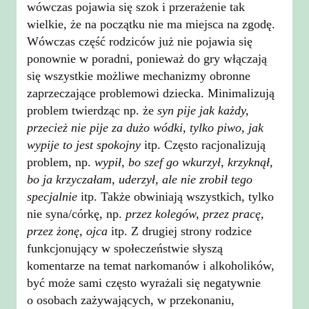
wówczas pojawia się szok i przerażenie tak
wielkie, że na początku nie ma miejsca na zgodę.
Wówczas część rodziców już nie pojawia się
ponownie w poradni, ponieważ do gry włączają
się wszystkie możliwe mechanizmy obronne
zaprzeczające problemowi dziecka. Minimalizują
problem twierdząc np. że
syn pije jak każdy,
przecież nie pije za dużo wódki, tylko piwo, jak
wypije to jest spokojny
itp. Często racjonalizują
problem, np.
wypił, bo szef go wkurzył, krzyknął,
bo ja krzyczałam, uderzył, ale nie zrobił tego
specjalnie
itp. Także obwiniają wszystkich, tylko
nie syna/córkę, np.
przez kolegów, przez pracę,
przez żonę, ojca
itp. Z drugiej strony rodzice
funkcjonujący w społeczeństwie słyszą
komentarze na temat narkomanów i alkoholików,
być może sami często wyrażali się negatywnie
o osobach zażywających, w przekonaniu,